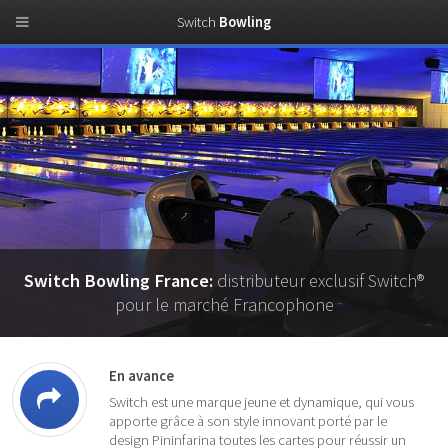
Switch
Bowling
Switch Bowling France:
distributeur exclusif Switch®
pour le marché Francophone
En avance
Switch est une marque jeune et dynamique, qui vous
apporte grâce à son style innovant porté par le
design Pininfarina toutes les cartes pour réussir un